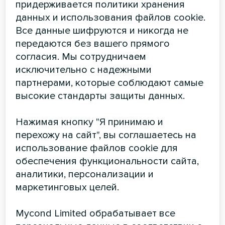
придерживается политики хранения
данных и использования файлов cookie.
Все данные шифруются и никогда не
передаются без вашего прямого
согласия. Мы сотрудничаем
исключительно с надежными
Увлажнитель с функцией
партнерами, которые соблюдают самые
высокие стандарты защиты данных.
очистки HAVOK HEPA 400
Нажимая кнопку "Я принимаю и
Увлажнитель Mycond HAVOK HEPA 400 помогает
избавиться от сухого воздуха, вызывающего
перехожу на сайт", вы соглашаетесь на
дискомфорт, усталость и сухость кожи. Оснащен Wi-
использование файлов cookie для
Fi управлением, гигростатом, HEPA-фильтром, УФ-
обеспечения функциональности сайта,
лампой таймером и ночным режимом. Тихо работает,
подходит для спальни, детской и офиса, создавая
аналитики, персонализации и
здоровую и уютную атмосферу.
маркетинговых целей.
Mycond Limited обрабатывает все
ЧИТАТЬ ДАЛЕЕ