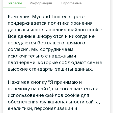
Согласие
Информация
О программе
заведений и торговых центров
Мощность охлаждения:
2,93 ... 11,29 кВт
Компания Mycond Limited строго
Мощность обогрева:
3,31 ... 13,13 кВТ
придерживается политики хранения
данных и использования файлов cookie.
Все данные шифруются и никогда не
ЧИТАТЬ ДАЛЕЕ
передаются без вашего прямого
согласия. Мы сотрудничаем
исключительно с надежными
партнерами, которые соблюдают самые
высокие стандарты защиты данных.
Нажимая кнопку "Я принимаю и
перехожу на сайт", вы соглашаетесь на
использование файлов cookie для
обеспечения функциональности сайта,
аналитики, персонализации и