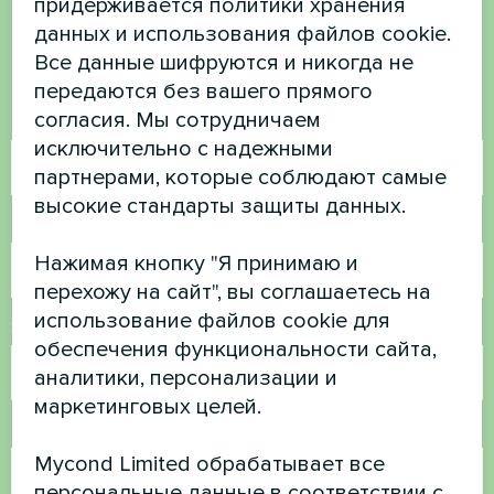
есть вопросы?
придерживается политики хранения
данных и использования файлов cookie.
Свяжитесь с нами, и мы поможем вам
Все данные шифруются и никогда не
передаются без вашего прямого
согласия. Мы сотрудничаем
Имя
исключительно с надежными
партнерами, которые соблюдают самые
высокие стандарты защиты данных.
Номер телефона
Нажимая кнопку "Я принимаю и
перехожу на сайт", вы соглашаетесь на
использование файлов cookie для
Электронная почта
обеспечения функциональности сайта,
аналитики, персонализации и
маркетинговых целей.
Комментарий
Mycond Limited обрабатывает все
персональные данные в соответствии с