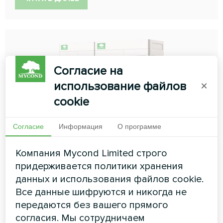
Согласие на
использование файлов
×
cookie
MRF 7
Согласие
Информация
О программе
Серия MRF 7-H предлагает новые возможности:
Компания Mycond Limited строго
теперь до четырех наружных блоков можно
придерживается политики хранения
объединить в систему мощностью от 25 до 380 кВт.
данных и использования файлов cookie.
Все данные шифруются и никогда не
ЧИТАТЬ ДАЛЕЕ
передаются без вашего прямого
согласия. Мы сотрудничаем