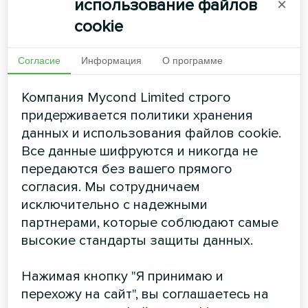
использование файлов
×
cookie
Тепловые насосы типа
Согласие
Информация
О программе
моноблок серия BeeEco
Компания Mycond Limited строго
Новый высокоэффективный тепловой насос
придерживается политики хранения
"воздух-вода" с температурой подачи до +75°С,
благодаря использованию природного и
данных и использования файлов cookie.
экологического хладагента R290.Тепловой насос
Все данные шифруются и никогда не
BeeEco будет идеальным решением для проектов
передаются без вашего прямого
реконструкции существующих систем отопления
согласия. Мы сотрудничаем
исключительно с надежными
партнерами, которые соблюдают самые
высокие стандарты защиты данных.
Мощность охлаждения:
до 15,8 кВт
Нажимая кнопку "Я принимаю и
Мощность обогрева:
до 18,5 кВт
перехожу на сайт", вы соглашаетесь на