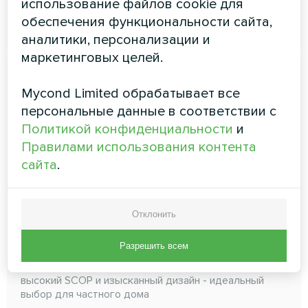
использование файлов cookie для
ЧИТАТЬ ДАЛЕЕ
обеспечения функциональности сайта,
аналитики, персонализации и
маркетинговых целей.
Mycond Limited обрабатывает все
персональные данные в соответствии с
Политикой конфиденциальности
и
Правилами использования контента
сайта
.
Тепловые насосы типа
Отклонить
моноблок серии BeeThermic
Разрешить всем
Простота монтажа и самые современные
технологии, определяющие будущее. Надежность,
высокий ЅСОР и изысканный дизайн - идеальный
выбор для частного дома