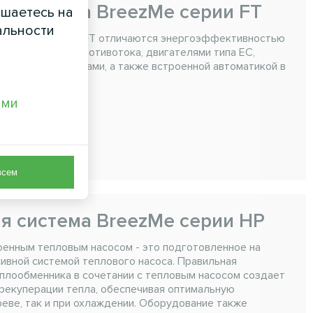
я система BreezMe серии FT
ашаетесь на
альности
 Mycond BreezMe FT отличаются энергоэффективностью
екуператором противотока, двигателями типа EC,
арманными фильтрами, а также встроенной автоматикой в
ами
.. 4000 м3/ч
всем
я система BreezMe серии HP
оенным тепловым насосом - это подготовленное на
ивной системой теплового насоса. Правильная
плообменника в сочетании с тепловым насосом создает
рекуперации тепла, обеспечивая оптимальную
еве, так и при охлаждении. Оборудование также