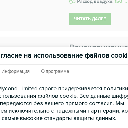
Расход воздуха:
150 ..
ЧИТАТЬ ДАЛЕЕ
Вентиляционна
гласие на использование файлов cooki
Mycond BreezMe FC в стояч
оснащенные вращающимся и
двигателями в настенной ко
Информация
О программе
встроенной автоматикой Plu
Расход воздуха:
840 ..
ycond Limited строго придерживается политик
спользования файлов cookie. Все данные шифр
 передаются без вашего прямого согласия. Мы
ЧИТАТЬ ДАЛЕЕ
ем исключительно с надежными партнерами, к
 самые высокие стандарты защиты данных.