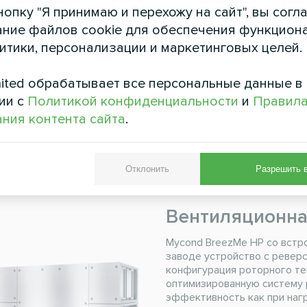
Вентиляционна
опку "Я принимаю и перехожу на сайт", вы согл
ние файлов cookie для обеспечения функцион
Вентиляционные установки
литики, персонализации и маркетинговых целей.
и оснащены шестигранным р
фильтрами Mini-Pleat или к
формате Plug&amp;Play.
ited обрабатывает все персональные данные в
ии с
Политикой конфиденциальности
и
Правил
Расход воздуха:
1250 .
ния контента сайта
.
ЧИТАТЬ ДАЛЕЕ
Отклонить
Разрешить 
Вентиляционна
Mycond BreezMe HP со встр
заводе устройство с реверс
конфигурация роторного те
оптимизированную систему 
эффективность как при нагр