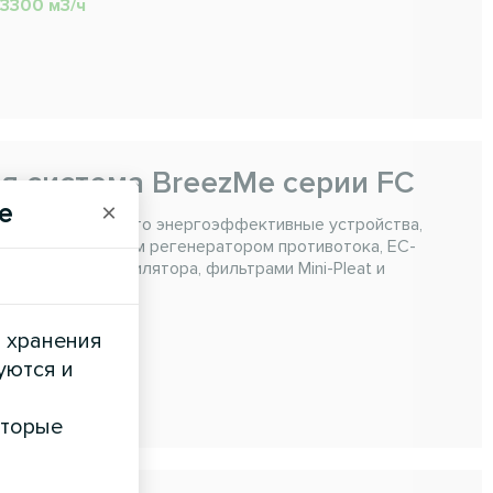
. 3300 м3/ч
я система BreezMe серии FC
e
×
ем исполнении - это энергоэффективные устройства,
ли шестигранным регенератором противотока, EC-
нфигурации вентилятора, фильтрами Mini-Pleat и
g&amp;Play.
. 16500 м3/ч
и хранения
уются и
оторые