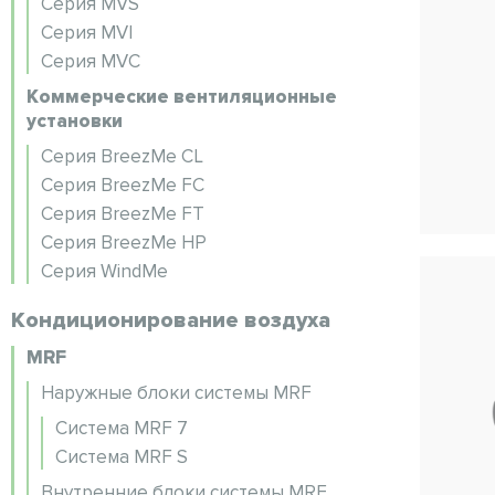
Серия MVS
Серия MVI
Серия MVC
Коммерческие вентиляционные
установки
Серия BreezMe CL
Серия BreezMe FC
Серия BreezMe FT
Серия BreezMe HP
Серия WindMe
Кондиционирование воздуха
MRF
Наружные блоки системы MRF
Система MRF 7
Система MRF S
Внутренние блоки системы MRF