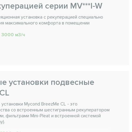
куперацией серии MV***I-W
ционная установка с рекуперацией специально
ия максимального комфорта в помещении
. 3000 м3/ч
е установки подвесные
 CL
установки Mycond BreezMe CL - это
ства со встроенным шестигранным рекуператором
и, фильтрами Mini-Pleat и встроенной системой
y).