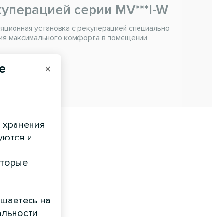
куперацией серии MV***I-W
ционная установка с рекуперацией специально
ия максимального комфорта в помещении
. 3000 м3/ч
e
×
и хранения
уются и
оторые
ашаетесь на
альности