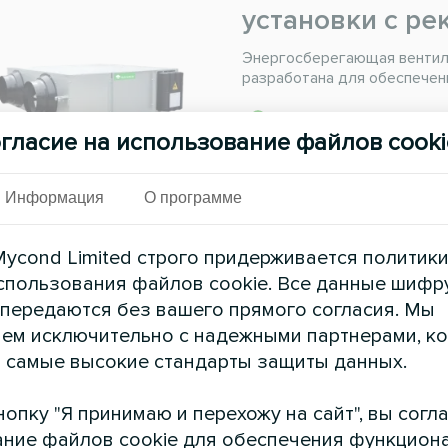
установки с ре
Энергосберегающая вентиля
разработана для обеспечен
Расход воздуха:
200 ..
гласие на использование файлов cooki
ЧИТАТЬ ДАЛЕЕ
Информация
О программе
ycond Limited строго придерживается политик
спользования файлов cookie. Все данные шифр
 передаются без вашего прямого согласия. Мы
ем исключительно с надежными партнерами, к
 самые высокие стандарты защиты данных.
опку "Я принимаю и перехожу на сайт", вы согл
ние файлов cookie для обеспечения функцион