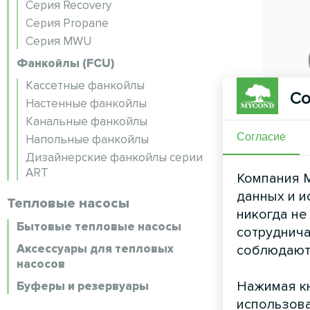
Серия Recovery
Серия Propane
Серия MWU
Фанкойлы (FCU)
Кассетные фанкойлы
Со
Настенные фанкойлы
Канальные фанкойлы
Согласие
Напольные фанкойлы
Дизайнерские фанкойлы серии
ART
Компания M
данных и и
Тепловые насосы
никогда не
Бытовые тепловые насосы
сотруднича
Аксессуары для тепловых
соблюдают
насосов
Нажимая кн
Буферы и резервуары
использова