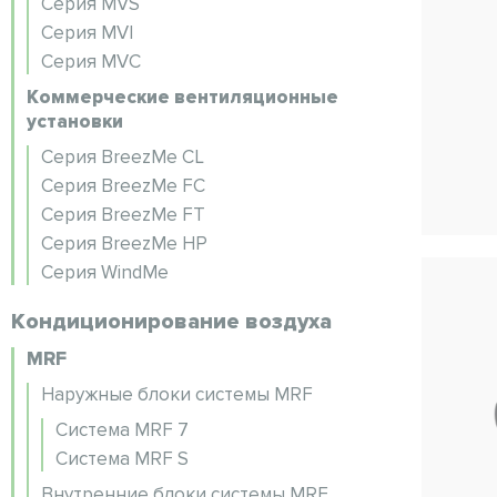
Серия MVS
Серия MVI
Серия MVC
Коммерческие вентиляционные
установки
Серия BreezMe CL
Серия BreezMe FC
Серия BreezMe FT
Серия BreezMe HP
Серия WindMe
Кондиционирование воздуха
MRF
Наружные блоки системы MRF
Система MRF 7
Система MRF S
Внутренние блоки системы MRF