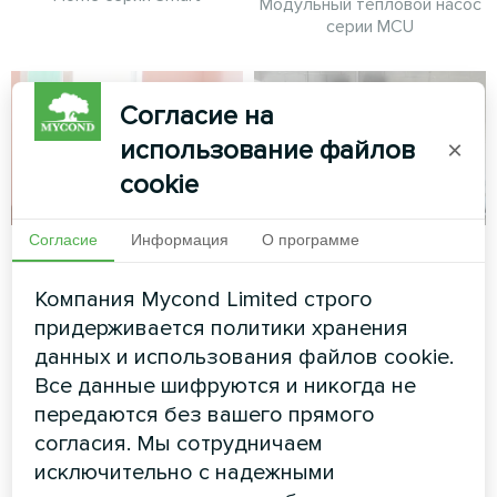
Модульный тепловой насос
серии MCU
Согласие на
использование файлов
×
cookie
Согласие
Информация
О программе
Офис
Автозаправочная
станция с
Компания Mycond Limited строго
Художественное
тепловыми
оформление
придерживается политики хранения
насосами Mycond
вентиляторного доводчика
данных и использования файлов cookie.
серии Silent
Split серии BeeHeat
Все данные шифруются и никогда не
передаются без вашего прямого
Тепловые насосы MyCond
согласия. Мы сотрудничаем
Split серии BeeHeat
исключительно с надежными