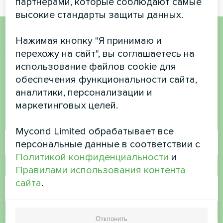
партнерами, которые соблюдают самые
высокие стандарты защиты данных.
Нажимая кнопку "Я принимаю и
Хотите купить или у вас
перехожу на сайт", вы соглашаетесь на
есть вопросы?
использование файлов cookie для
обеспечения функциональности сайта,
аналитики, персонализации и
Свяжитесь с нами, и мы поможем вам
маркетинговых целей.
Имя
Mycond Limited обрабатывает все
персональные данные в соответствии с
Политикой конфиденциальности
и
Номер телефона
Правилами использования контента
сайта
.
Электронная почта
Отклонить