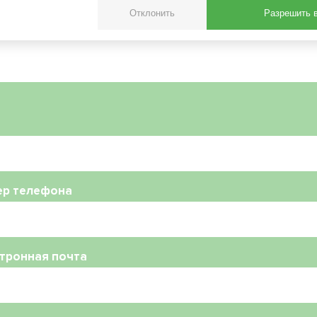
BeeHeat обеспечивают ком
Отклонить
Разрешить 
год
ер телефона
тронная почта