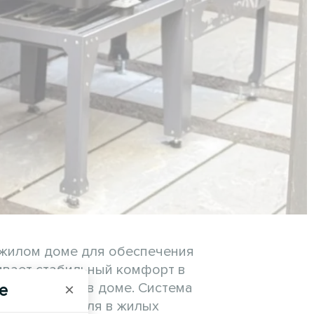
 жилом доме для обеспечения
ивает стабильный комфорт в
невной жизни в доме. Система
e
×
лимат-контроля в жилых