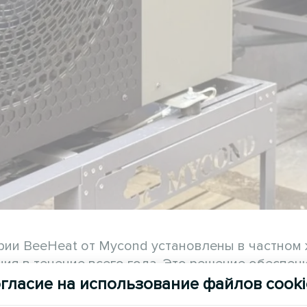
рии BeeHeat от Mycond установлены в частном
ия в течение всего года. Это решение обеспеч
ргии и тихую работу, адаптированную к повсед
гласие на использование файлов cooki
ежной производительностью для устойчивого к