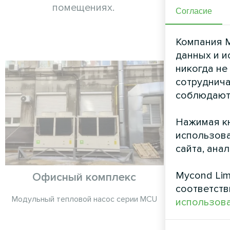
помещениях.
Согласие
Компания M
данных и и
никогда не
сотруднича
соблюдают
Нажимая кн
использова
сайта, ана
Mycond Lim
Офисный комплекс
Админи
соответств
Модульный тепловой насос серии MCU
Модульный 
использова