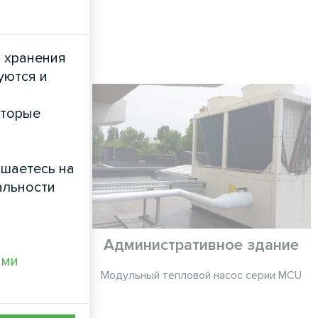
и хранения
уются и
оторые
ашаетесь на
альности
епловыми
Административное здание
ами
lit серии
Модульный тепловой насос серии MCU
Split серии