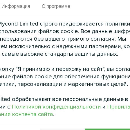
Информация
О программе
См. также
ycond Limited строго придерживается политик
спользования файлов cookie. Все данные шифр
 передаются без вашего прямого согласия. Мы
ем исключительно с надежными партнерами, к
 самые высокие стандарты защиты данных.
опку "Я принимаю и перехожу на сайт", вы согл
ние файлов cookie для обеспечения функцион
литики, персонализации и маркетинговых целей.
ited обрабатывает все персональные данные в
стративное здание
Семейный дом с т
ии с
Политикой конфиденциальности
и
Правил
насосами Mycond Sp
тепловой насос серии MCU
ния контента сайта
.
BeeHeat
Тепловые насосы MyCond 