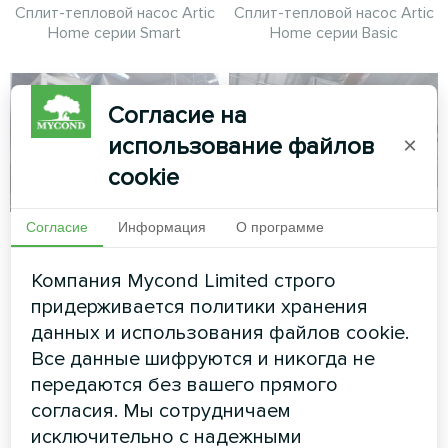
Сплит-тепловой насос Artic
Сплит-тепловой насос Artic
Home серии Smart
Home серии Basic
Согласие на
использование файлов
×
cookie
Согласие
Информация
О программе
Коммерческий
Реабилитационный
объект
медицинский центр
Компания Mycond Limited строго
с фанкойлом
придерживается политики хранения
Модульный тепловой насос
Mycond Duct
серии MCU
данных и использования файлов cookie.
Все данные шифруются и никогда не
Канальный фанкойл MyCond
обеспечивает эффективное
передаются без вашего прямого
распределение воздуха и
согласия. Мы сотрудничаем
комфорт
исключительно с надежными