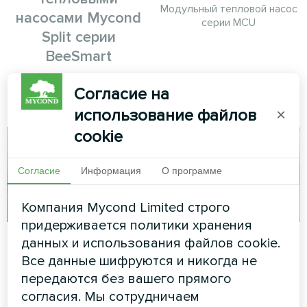
Модульный тепловой насос
насосами Mycond
серии MCU
Split серии
BeeSmart
Тепловые насосы MyCond
Согласие на
Split серии BeeSmart
использование файлов
×
cookie
Согласие
Информация
О программе
Компания Mycond Limited строго
придерживается политики хранения
Офис
Семейный дом с
данных и использования файлов cookie.
тепловым насосом
Все данные шифруются и никогда не
Художественное
Mycond BeeThermic
передаются без вашего прямого
оформление
вентиляторного доводчика
согласия. Мы сотрудничаем
Тепловой насос MyCond