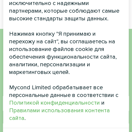
серии Silent
исключительно с надежными
BeeThermic
партнерами, которые соблюдают самые
высокие стандарты защиты данных.
Нажимая кнопку "Я принимаю и
перехожу на сайт", вы соглашаетесь на
Хотите купить или у вас
использование файлов cookie для
обеспечения функциональности сайта,
есть вопросы?
аналитики, персонализации и
маркетинговых целей.
Свяжитесь с нами, и мы поможем вам
Mycond Limited обрабатывает все
Имя
персональные данные в соответствии с
Политикой конфиденциальности
и
Правилами использования контента
сайта
.
Номер телефона