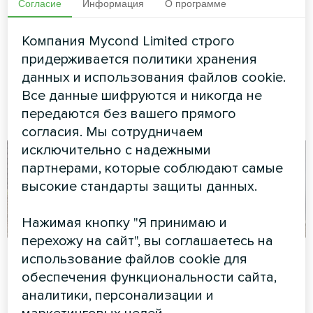
Согласие
Информация
О программе
Mycond STANDARD
MCU
Компания Mycond Limited строго
Модульный тепловой насос
придерживается политики хранения
MyCond STANDARD MCU
данных и использования файлов cookie.
обеспечивает стабильный
Все данные шифруются и никогда не
климат-контроль для
передаются без вашего прямого
производственных нужд
согласия. Мы сотрудничаем
исключительно с надежными
партнерами, которые соблюдают самые
высокие стандарты защиты данных.
Нажимая кнопку "Я принимаю и
перехожу на сайт", вы соглашаетесь на
Теплица
Завод
использование файлов cookie для
обеспечения функциональности сайта,
Тепловой насос Mycond Hevi
Модульный тепловой насос
аналитики, персонализации и
MHS N18 HH
серии MCU