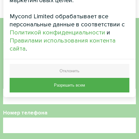
маркетинговых целей.
Mycond Limited обрабатывает все
персональные данные в соответствии с
Политикой конфиденциальности
и
Хотите купить или у вас
Правилами использования контента
есть вопросы?
сайта
.
Свяжитесь с нами, и мы поможем вам
Отклонить
Имя
Разрешить всем
Номер телефона