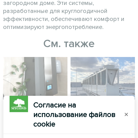
загородном доме. Эти системы,
разработанные для круглогодичной
эффективности, обеспечивают комфорт и
оптимизируют энергопотребление.
См. также
Согласие на
Офис
Производственный
использование файлов
×
комплекс с
Сплит-тепловой насос Artic
cookie
модульным
Home серии Smart
тепловым насосом