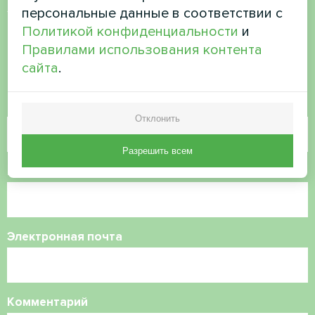
Хотите купить или у вас
персональные данные в соответствии с
есть вопросы?
Политикой конфиденциальности
и
Правилами использования контента
Свяжитесь с нами, и мы поможем вам
сайта
.
Имя
Отклонить
Разрешить всем
Номер телефона
Электронная почта
Комментарий