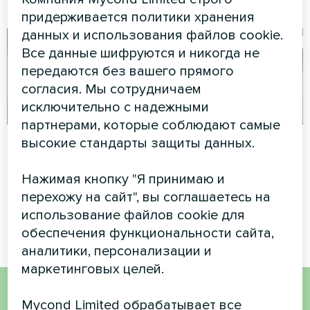
серии Glass
придерживается политики хранения
данных и использования файлов cookie.
Все данные шифруются и никогда не
передаются без вашего прямого
согласия. Мы сотрудничаем
исключительно с надежными
партнерами, которые соблюдают самые
Частный дом
Торговый центр
высокие стандарты защиты данных.
Художественное
Модульный тепловой насос
Нажимая кнопку "Я принимаю и
оформление
серии MCU
перехожу на сайт", вы соглашаетесь на
вентиляторного доводчика
серии Glass
использование файлов cookie для
обеспечения функциональности сайта,
аналитики, персонализации и
маркетинговых целей.
Mycond Limited обрабатывает все