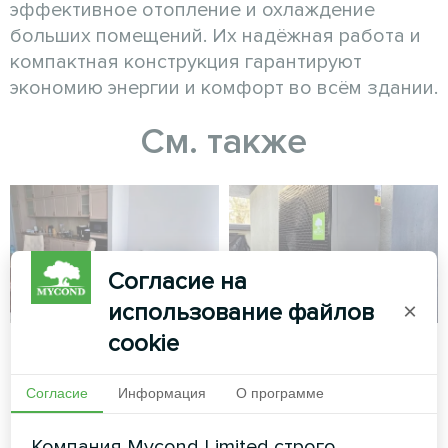
эффективное отопление и охлаждение
больших помещений. Их надёжная работа и
компактная конструкция гарантируют
экономию энергии и комфорт во всём здании.
См. также
Согласие на
использование файлов
×
cookie
Апартаменты
Частный дом
Художественное
Тепловой насос Mycond
Согласие
Информация
О программе
оформление
BeeSmart MHCS 050 NBS
вентиляторного доводчика
MHCS 050 UBS
Компания Mycond Limited строго