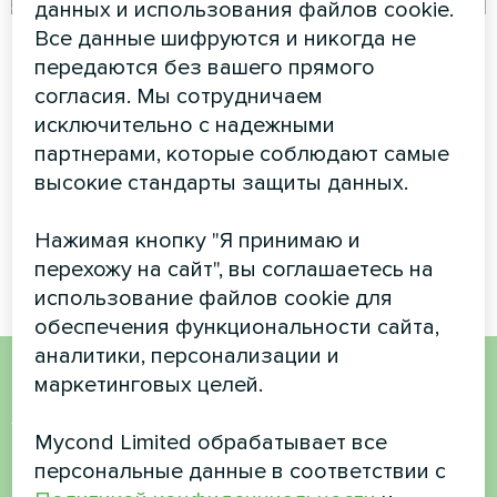
данных и использования файлов cookie.
Все данные шифруются и никогда не
Коммерческий
Реабилитационный
передаются без вашего прямого
объект
медицинский центр
согласия. Мы сотрудничаем
с фанкойлом
Модульный тепловой насос
исключительно с надежными
Mycond Duct
серии MCU
партнерами, которые соблюдают самые
высокие стандарты защиты данных.
Канальный фанкойл MyCond
обеспечивает эффективное
распределение воздуха и
Нажимая кнопку "Я принимаю и
комфорт
перехожу на сайт", вы соглашаетесь на
использование файлов cookie для
обеспечения функциональности сайта,
аналитики, персонализации и
маркетинговых целей.
Хотите купить или у вас
Mycond Limited обрабатывает все
есть вопросы?
персональные данные в соответствии с