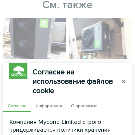
См. также
Коттедж
Частный дом
Согласие на
Сплит-тепловой насос Artic
Сплит-тепловой насос Artic
использование файлов
×
Home серии Smart
Home серии Basic
cookie
Согласие
Информация
О программе
Компания Mycond Limited строго
придерживается политики хранения