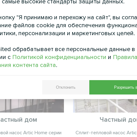
 самые высокие стандарты защиты данных.
опку "Я принимаю и перехожу на сайт", вы согл
ние файлов cookie для обеспечения функцион
См. также
литики, персонализации и маркетинговых целей.
ited обрабатывает все персональные данные в
ии с
Политикой конфиденциальности
и
Правил
ния контента сайта
.
Отклонить
Разрешить 
астный дом
Частный д
вой насос Artic Home серии
Сплит-тепловой насос Arti