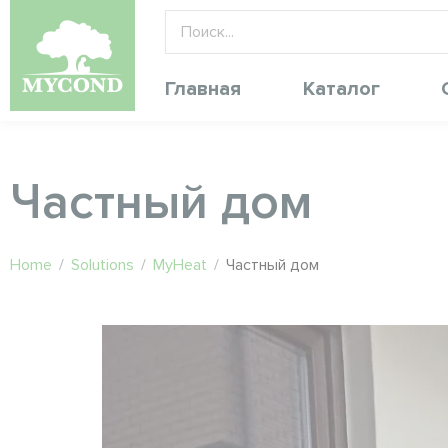
Главная
Каталог
Частный дом
Home
/
Solutions
/
MyHeat
/
Частный дом