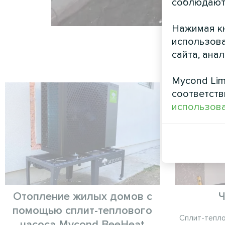
соблюдают
Нажимая кн
использова
сайта, ана
Mycond Lim
соответств
использова
Отопление жилых домов с
Ч
помощью сплит-теплового
Сплит-тепло
насоса Mycond BeeHeat