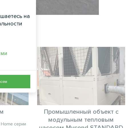
ашаетесь на
альности
ами
всем
ом
Промышленный объект с
модульным тепловым
c Home серии
насосом Mycond STANDARD