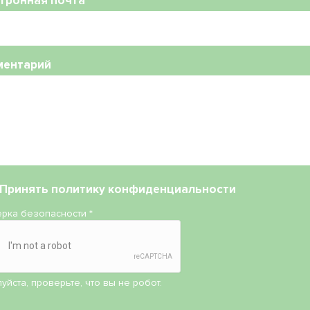
тронная почта
ментарий
Принять
политику конфиденциальности
рка безопасности
*
уйста, проверьте, что вы не робот.