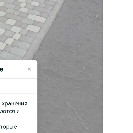
e
×
и хранения
уются и
оторые