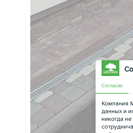
Со
Согласие
Компания M
данных и и
никогда не
сотруднича