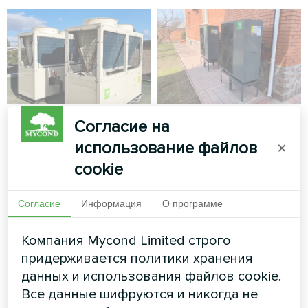
Производственная
Частный дом
Согласие на
установка с
использование файлов
×
Тепловой насос типа
модульным
моноблок серии BeeEco
cookie
тепловым насосом
MHCM 18 SU3A
Mycond STANDARD
Согласие
Информация
О программе
MCU
Компания Mycond Limited строго
Модульный тепловой насос
придерживается политики хранения
MyCond STANDARD MCU
обеспечивает надежный
данных и использования файлов cookie.
климат-контроль для
Все данные шифруются и никогда не
сложных условий