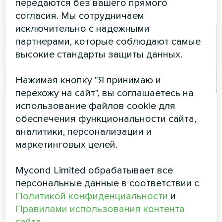
передаются без вашего прямого
эксплуатации
согласия. Мы сотрудничаем
исключительно с надежными
партнерами, которые соблюдают самые
высокие стандарты защиты данных.
Нажимая кнопку "Я принимаю и
перехожу на сайт", вы соглашаетесь на
Апартаменты
Производственный
использование файлов cookie для
цех с
обеспечения функциональности сайта,
Художественное
вентиляционными
аналитики, персонализации и
оформление
маркетинговых целей.
установками
вентиляторного доводчика
серии Silent
Mycond с
Mycond Limited обрабатывает все
рекуперацией
персональные данные в соответствии с
энергии MVC700-A
Политикой конфиденциальности
и
Правилами использования контента
Вентиляционная установка с
рекуперацией энергии