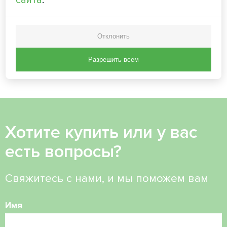
сайта
.
MyCond MVC700-A
обеспечивает постоянную
подачу свежего воздуха,
одновременно рекуперируя
Отклонить
тепло из отработанного
воздуха.
Разрешить всем
Хотите купить или у вас
есть вопросы?
Свяжитесь с нами, и мы поможем вам
Имя