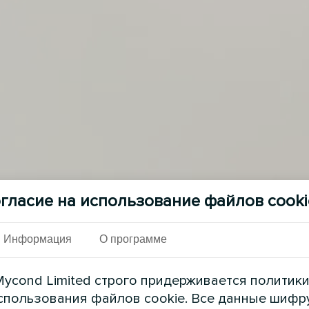
гласие на использование файлов cooki
См. также
Информация
О программе
ycond Limited строго придерживается политик
спользования файлов cookie. Все данные шифр