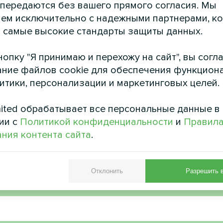
 передаются без вашего прямого согласия. Мы
ем исключительно с надежными партнерами, к
 самые высокие стандарты защиты данных.
опку "Я принимаю и перехожу на сайт", вы согл
ние файлов cookie для обеспечения функцион
литики, персонализации и маркетинговых целей.
астный дом
Частный д
ited обрабатывает все персональные данные в
вой насос Artic Home серии
Сплит-тепловой насос Arti
Smart
Basic
ии с
Политикой конфиденциальности
и
Правил
ния контента сайта
.
Отклонить
Разрешить 