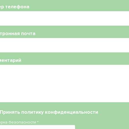
ер телефона
тронная почта
ментарий
Принять
политику конфиденциальности
рка безопасности
*