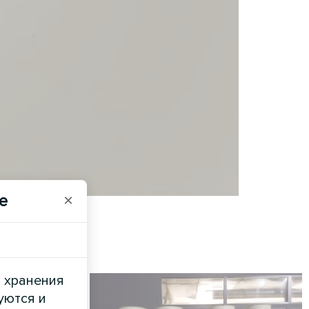
e
×
и хранения
уются и