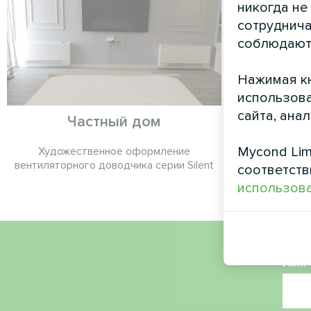
никогда не
сотруднича
соблюдают
Нажимая кн
использова
сайта, ана
Частный дом
Ч
Mycond Lim
Художественное оформление
Сплит-тепло
вентиляторного доводчика серии Silent
соответств
использова
Имя