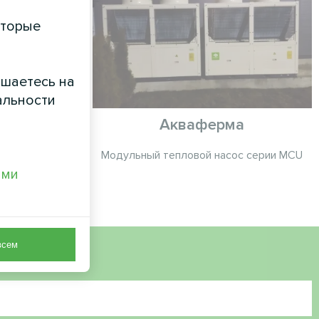
оторые
ашаетесь на
альности
ом
Акваферма
c Home серии
Модульный тепловой насос серии MCU
ами
всем