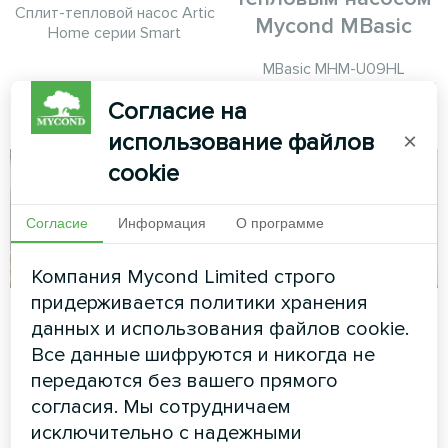
Сплит-тепловой насос Artic
Mycond MBasic
Home серии Smart
MBasic MHM-U09HL
работает в паре с буферной
Согласие на
емкостью MBT100
использование файлов
×
cookie
Согласие
Информация
О программе
Компания Mycond Limited строго
придерживается политики хранения
Завод
Апартаменты
данных и использования файлов cookie.
Все данные шифруются и никогда не
Модульный тепловой насос
Художественное
серии MCU
оформление
передаются без вашего прямого
вентиляторного доводчика
согласия. Мы сотрудничаем
серии Silent
исключительно с надежными