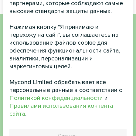
партнерами, которые соблюдают самые
высокие стандарты защиты данных.
Нажимая кнопку "Я принимаю и
Хотите купить или у вас
перехожу на сайт", вы соглашаетесь на
использование файлов cookie для
есть вопросы?
обеспечения функциональности сайта,
аналитики, персонализации и
Свяжитесь с нами, и мы поможем вам
маркетинговых целей.
Имя
Mycond Limited обрабатывает все
персональные данные в соответствии с
Политикой конфиденциальности
и
Правилами использования контента
Номер телефона
сайта
.
Электронная почта
Отклонить