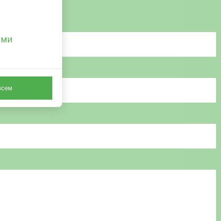
ами
всем