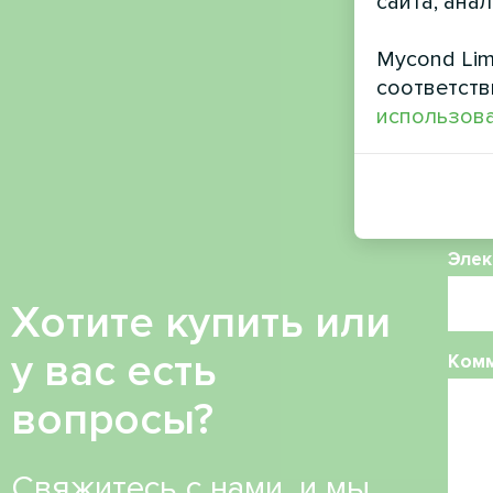
сайта, ана
Имя
Mycond Lim
соответств
использова
Ном
Элек
Хотите купить или
у вас есть
Ком
вопросы?
Свяжитесь с нами, и мы