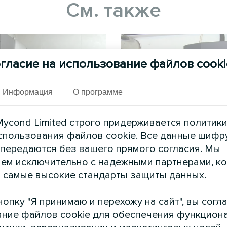
См. также
гласие на использование файлов cooki
Информация
О программе
ycond Limited строго придерживается политик
спользования файлов cookie. Все данные шифр
астный дом
Частный д
 передаются без вашего прямого согласия. Мы
ем исключительно с надежными партнерами, к
вой насос Artic Home серии
Сплит-тепловой насос Arti
 самые высокие стандарты защиты данных.
Smart
Basic
опку "Я принимаю и перехожу на сайт", вы согл
ние файлов cookie для обеспечения функцион