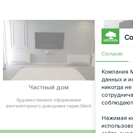
Со
Согласие
Компания M
данных и и
Частный дом
Ч
никогда не
сотруднича
Художественное оформление
Сплит-тепло
соблюдают
вентиляторного доводчика серии Silent
Нажимая кн
использова