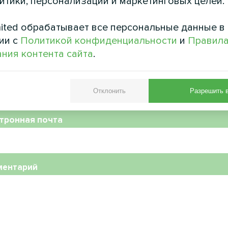
литики, персонализации и маркетинговых целей.
ited обрабатывает все персональные данные в
ии с
Политикой конфиденциальности
и
Правил
ния контента сайта
.
ер телефона
Отклонить
Разрешить 
тронная почта
ментарий