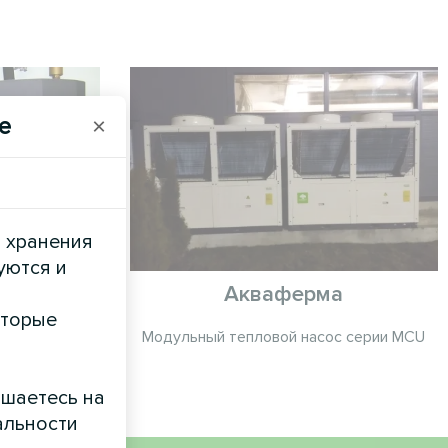
e
×
и хранения
уются и
ом
Акваферма
оторые
c Home серии
Модульный тепловой насос серии MCU
ашаетесь на
альности