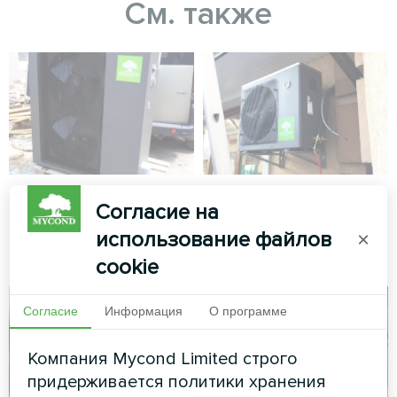
См. также
Коттедж
Частный дом
Согласие на
Сплит-тепловой насос Artic
Сплит-тепловой насос Artic
использование файлов
×
Home серии Smart
Home серии Basic
cookie
Согласие
Информация
О программе
Компания Mycond Limited строго
придерживается политики хранения