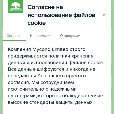
Согласие на
Свяжитесь с нами, и мы поможем вам
использование файлов
×
cookie
Имя
Согласие
Информация
О программе
Номер телефона
Компания Mycond Limited строго
придерживается политики хранения
данных и использования файлов cookie.
Все данные шифруются и никогда не
Электронная почта
передаются без вашего прямого
согласия. Мы сотрудничаем
исключительно с надежными
Комментарий
партнерами, которые соблюдают самые
высокие стандарты защиты данных.