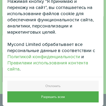
Нажимая кнопку "Я принимаю и
перехожу на сайт", вы соглашаетесь на
использование файлов cookie для
обеспечения функциональности сайта,
Принять
политику конфиденциальности
аналитики, персонализации и
маркетинговых целей.
Проверка безопасности
*
Mycond Limited обрабатывает все
персональные данные в соответствии с
Политикой конфиденциальности
и
Пожалуйста, проверьте, что вы не робот.
Правилами использования контента
сайта
.
Отклонить
Разрешить всем