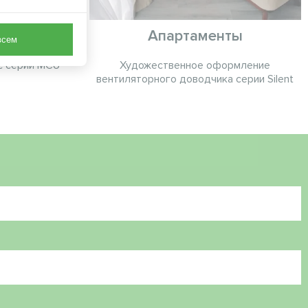
 здание
Апартаменты
всем
с серии MCU
Художественное оформление
вентиляторного доводчика серии Silent