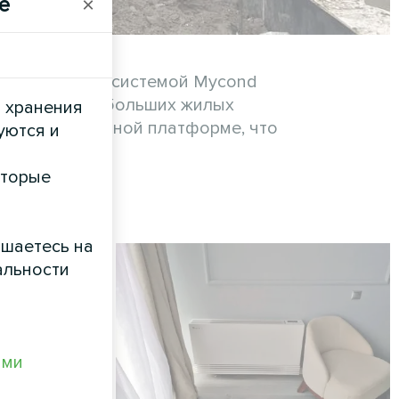
e
×
вой насосной системой Mycond
и охлаждению больших жилых
и хранения
иальной бетонной платформе, что
уются и
.
оторые
ашаетесь на
альности
ами