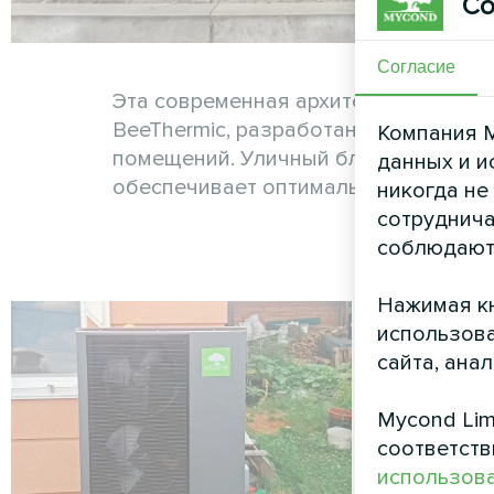
Со
Согласие
Эта современная архитектурная ре
BeeThermic, разработанной для удо
Компания M
помещений. Уличный блок с двумя в
данных и и
обеспечивает оптимальную производ
никогда не
сотруднича
соблюдают
Нажимая кн
использова
сайта, ана
Mycond Lim
соответств
использова