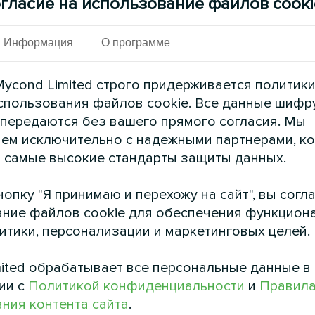
гласие на использование файлов cooki
Информация
О программе
зиденция оснащена мощной моноблочной тепло
влетворения строгих требований к отоплению 
ycond Limited строго придерживается политик
ентиляторами стратегически размещен на спец
спользования файлов cookie. Все данные шифр
ительность и легкий доступ для обслуживания
 передаются без вашего прямого согласия. Мы
ем исключительно с надежными партнерами, к
См. также
 самые высокие стандарты защиты данных.
опку "Я принимаю и перехожу на сайт", вы согл
ние файлов cookie для обеспечения функцион
литики, персонализации и маркетинговых целей.
ited обрабатывает все персональные данные в
ии с
Политикой конфиденциальности
и
Правил
ния контента сайта
.