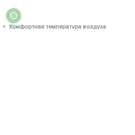
Комфортная температура воздуха
Осушитель оснащен теплым и удобным
выходом воздуха. Для этого устройство
оснащено водонагревателем, который может
подсоединить ваш собственный источник
тепла, например тепловой насос.