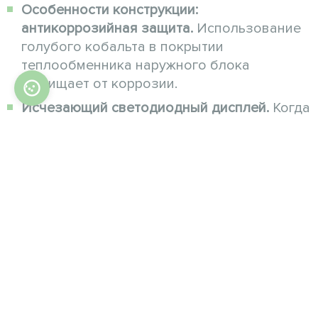
Особенности конструкции:
антикоррозийная защита.
Использование
голубого кобальта в покрытии
теплообменника наружного блока
защищает от коррозии.
Исчезающий светодиодный дисплей.
Когда
сплит-система выключена, светодиодный
дисплей исчезает, сливаясь с передней
панелью.
Практичность: недельный таймер.
Возможность запрограммировать таймер
внутренних блоков на неделю.
Автостарт.
Автоматическое
возобновление последнего режима
работы сплит-системы.
Тепло: осушение.
Автоматически в режиме