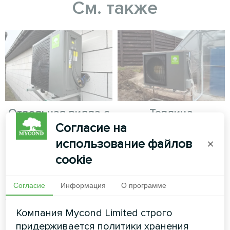
См. также
Отдельная вилла с
Теплица
Согласие на
тепловыми
Тепловой насос Mycond Hevi
насосами Mycond
использование файлов
×
MHS N18 HH
Split серии BeeHeat
cookie
Тепловые насосы MyCond
Согласие
Информация
О программе
Split серии BeeHeat
обеспечивают эффективное
отопление и охлаждение
Компания Mycond Limited строго
круглый год.
придерживается политики хранения