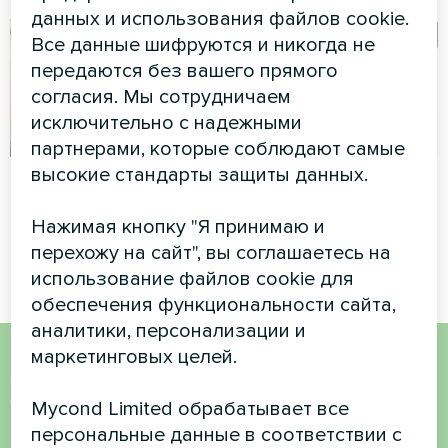
данных и использования файлов cookie.
Все данные шифруются и никогда не
передаются без вашего прямого
согласия. Мы сотрудничаем
исключительно с надежными
партнерами, которые соблюдают самые
высокие стандарты защиты данных.
Коттедж
Частный дом
Сплит-тепловой насос Artic
Сплит-тепловой насос Artic
Нажимая кнопку "Я принимаю и
Home серии Smart
Home серии Smart
перехожу на сайт", вы соглашаетесь на
использование файлов cookie для
обеспечения функциональности сайта,
аналитики, персонализации и
маркетинговых целей.
Хотите купить или у вас
Mycond Limited обрабатывает все
есть вопросы?
персональные данные в соответствии с