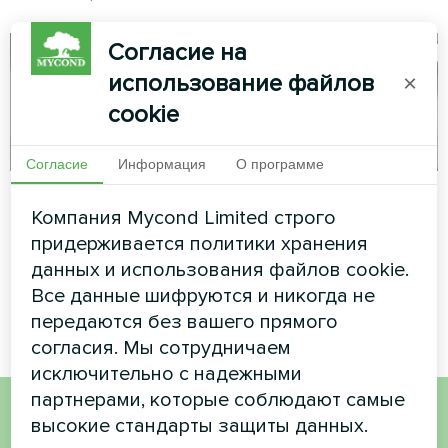
Согласие на
использование файлов
×
cookie
Согласие
Информация
О программе
Частный дом
Торговый центр
Компания Mycond Limited строго
Художественное
Модульный тепловой насос
придерживается политики хранения
оформление
серии MCU
данных и использования файлов cookie.
вентиляторного доводчика
Все данные шифруются и никогда не
серии Glass
передаются без вашего прямого
согласия. Мы сотрудничаем
исключительно с надежными
партнерами, которые соблюдают самые
высокие стандарты защиты данных.
Хотите купить или у вас