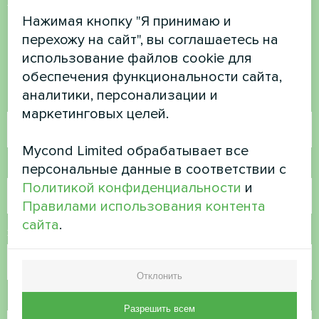
есть вопросы?
Нажимая кнопку "Я принимаю и
перехожу на сайт", вы соглашаетесь на
использование файлов cookie для
Свяжитесь с нами, и мы поможем вам
обеспечения функциональности сайта,
аналитики, персонализации и
Имя
маркетинговых целей.
Mycond Limited обрабатывает все
Номер телефона
персональные данные в соответствии с
Политикой конфиденциальности
и
Правилами использования контента
сайта
.
Электронная почта
Отклонить
Комментарий
Разрешить всем