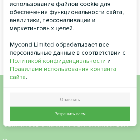
использование файлов cookie для
Вентиляционная установка с
обеспечения функциональности сайта,
рекуперацией энергии
MyCond MVC700-A
аналитики, персонализации и
обеспечивает постоянную
маркетинговых целей.
подачу свежего воздуха,
одновременно рекуперируя
тепло из отработанного
Mycond Limited обрабатывает все
воздуха.
персональные данные в соответствии с
Политикой конфиденциальности
и
Правилами использования контента
сайта
.
Хотите купить или у вас
Отклонить
есть вопросы?
Разрешить всем
Свяжитесь с нами, и мы поможем вам