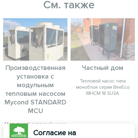
См. также
Производственная
Частный дом
установка с
Тепловой насос типа
модульным
моноблок серии BeeEco
тепловым насосом
MHCM 18 SU3A
Mycond STANDARD
MCU
Модульный тепловой насос
MyCond STANDARD MCU
Согласие на
обеспечивает надежный