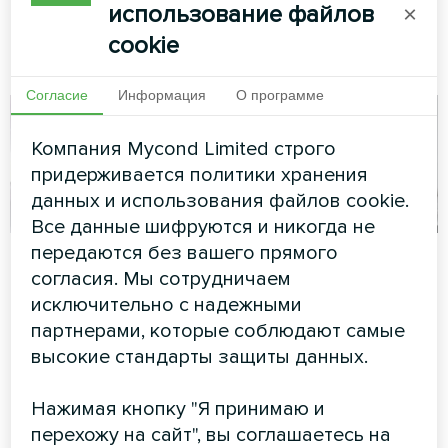
использование файлов
×
климат-контроль для
сложных условий
cookie
эксплуатации
Согласие
Информация
О программе
Компания Mycond Limited строго
придерживается политики хранения
данных и использования файлов cookie.
Все данные шифруются и никогда не
передаются без вашего прямого
Апартаменты
Производственный
согласия. Мы сотрудничаем
цех с
Художественное
исключительно с надежными
вентиляционными
оформление
партнерами, которые соблюдают самые
установками
вентиляторного доводчика
высокие стандарты защиты данных.
серии Silent
Mycond с
рекуперацией
Нажимая кнопку "Я принимаю и
энергии MVC700-A
перехожу на сайт", вы соглашаетесь на